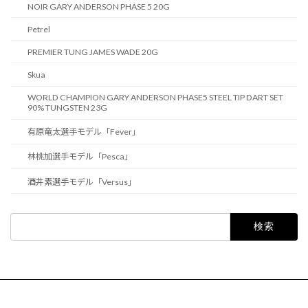
NOIR GARY ANDERSON PHASE 5 20G
Petrel
PREMIER TUNG JAMES WADE 20G
Skua
WORLD CHAMPION GARY ANDERSON PHASE5 STEEL TIP DART SET
90% TUNGSTEN 23G
有原竜太選手モデル「Fever」
林桃加選手モデル「Pesca」
酒井素選手モデル「Versus」
検
索: