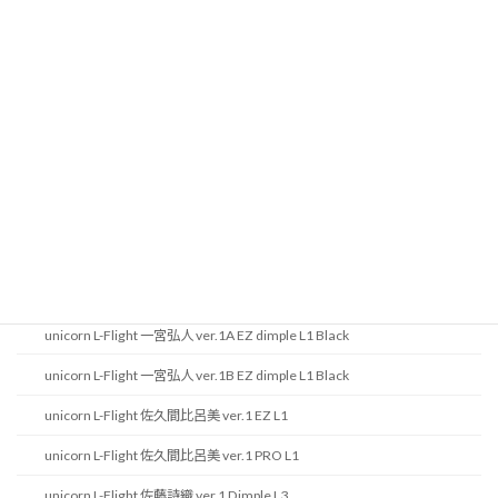
場。
ITEM
unicorn goods
unicorn KRYSTAL ONE 文山雪華 ver.1 Clear White
unicorn KRYSTALONE 佐藤詩織 ver.1 Black
unicorn KRYSTALONE 有原竜太 ver.1 Red
unicorn KRYSTALONE 林桃加 ver.1 Clear
unicorn KRYSTALONE 酒井素 ver.1 Green
unicorn L-Flight 一宮弘人 ver.1A EZ dimple L1 Black
unicorn L-Flight 一宮弘人 ver.1B EZ dimple L1 Black
unicorn L-Flight 佐久間比呂美 ver.1 EZ L1
unicorn L-Flight 佐久間比呂美 ver.1 PRO L1
unicorn L-Flight 佐藤詩織 ver.1 Dimple L3