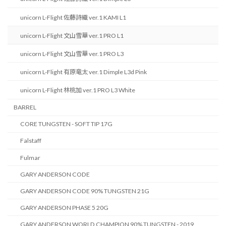
unicorn L-Flight 佐藤詩織 ver.1 KAMI L1
unicorn L-Flight 文山雪華 ver.1 PRO L1
unicorn L-Flight 文山雪華 ver.1 PRO L3
unicorn L-Flight 有原竜太 ver.1 Dimple L3d Pink
unicorn L-Flight 林桃加 ver.1 PRO L3 White
BARREL
CORE TUNGSTEN - SOFT TIP 17G
Falstaff
Fulmar
GARY ANDERSON CODE
GARY ANDERSON CODE 90% TUNGSTEN 21G
GARY ANDERSON PHASE 5 20G
GARY ANDERSON WORLD CHAMPION 90% TUNGSTEN - 2019