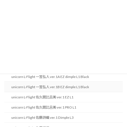
ITEM
unicorn goods
unicorn KRYSTAL ONE 文山雪華 ver.1 Clear White
unicorn KRYSTALONE 佐藤詩織 ver.1 Black
unicorn KRYSTALONE 有原竜太 ver.1 Red
unicorn KRYSTALONE 林桃加 ver.1 Clear
unicorn KRYSTALONE 酒井素 ver.1 Green
unicorn L-Flight 一宮弘人 ver.1A EZ dimple L1 Black
unicorn L-Flight 一宮弘人 ver.1B EZ dimple L1 Black
unicorn L-Flight 佐久間比呂美 ver.1 EZ L1
unicorn L-Flight 佐久間比呂美 ver.1 PRO L1
unicorn L-Flight 佐藤詩織 ver.1 Dimple L3