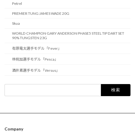
Petrel
PREMIER TUNG JAMES WADE 20G
Skua
WORLD CHAMPION GARY ANDERSON PHASE5 STEEL TIP DART SET
90% TUNGSTEN 23G
有原竜太選手モデル「Fever」
林桃加選手モデル「Pesca」
酒井素選手モデル「Versus」
検
索:
Company