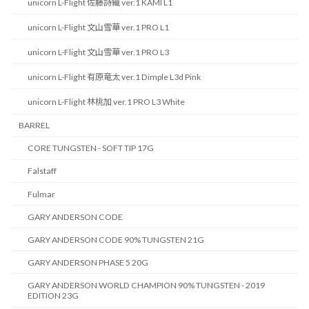
unicorn L-Flight 佐藤詩織 ver.1 KAMI L1
unicorn L-Flight 文山雪華 ver.1 PRO L1
unicorn L-Flight 文山雪華 ver.1 PRO L3
unicorn L-Flight 有原竜太 ver.1 Dimple L3d Pink
unicorn L-Flight 林桃加 ver.1 PRO L3 White
BARREL
CORE TUNGSTEN - SOFT TIP 17G
Falstaff
Fulmar
GARY ANDERSON CODE
GARY ANDERSON CODE 90% TUNGSTEN 21G
GARY ANDERSON PHASE 5 20G
GARY ANDERSON WORLD CHAMPION 90% TUNGSTEN - 2019
EDITION 23G