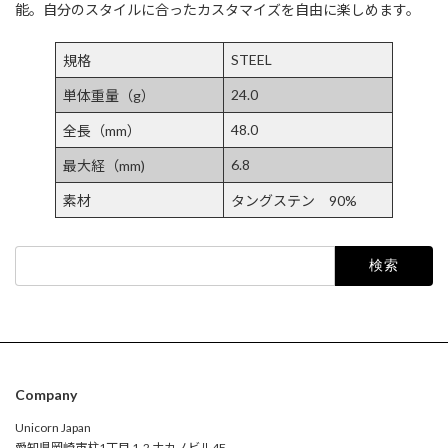
能。自分のスタイルに合ったカスタマイズを自由に楽しめます。
STEEL
規格
24.0
単体重量（g）
48.0
全長（mm）
6.8
最大経（mm)
素材
タングステン 90%
検
索:
Company
Unicorn Japan
愛知県岡崎市柱1丁目 1-2 ナカノビル4F